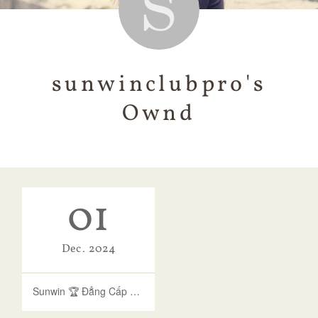
sunwinclubpro's
Ownd
01
Dec
2024
Sunwin 🏆 Đẳng Cấp Game Bài Của Giới Thượng Lưu